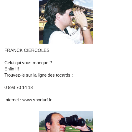
FRANCK CIERCOLES
Celui qui vous manque ?
Enfin !!!
Trouvez-le sur la ligne des tocards :
0 899 70 14 18
Internet :
www.sporturf.fr