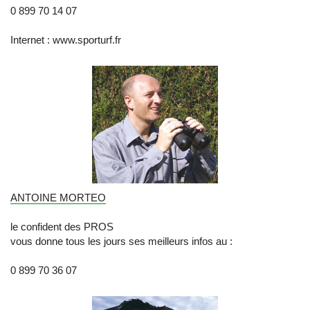
0 899 70 14 07
Internet :
www.sporturf.fr
ANTOINE MORTEO
le confident des PROS
vous donne tous les jours ses meilleurs infos au :
0 899 70 36 07