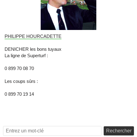
PHILIPPE HOURCADETTE
DENICHER les bons tuyaux
La ligne de Superturf :
0 899 70 08 70
Les coups sûrs :
0 899 70 19 14
Rechercher