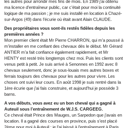
les autres pour arrondir mes fins de mois. En 1989 j’ai obtenu
ma licence d’entraîneur public, car c’était pour moi la continuité
logique de ma passion ; je me suis installé en location à Chazé-
sur-Argos (49) dans l’écurie où était avant Alain CLAUDE.
Des propriétaires vous sont-ils restés fidèles depuis les
premières années ?
Mon premier client était Mr Pierre CHARRON, qui m’a poussé à
m’installer en me confiant des chevaux dés le début. Mr Gérard
ANTIER m’a fait confiance également rapidement, et Mr
HENTY est resté très longtemps chez moi. Puis les clients sont
venus petit à petit. Je suis arrivé à Senonnes en 1992 avec 8
chevaux seulement, donc je sous-louais mes autres boxes et
ferrais toujours des chevaux pour les autres pour vivre. Les
choses ont suivi leur cours. En août 1998 je suis rentré dans la
1ère écurie que j’ai fais construire, et aujourd’hui je possède 3
barns.
A vos débuts, vous avez eu un bon cheval qui a gagné à
Auteuil sous l’entraînement de W.J.S. CARGEEG.
Ce cheval était Prince des Mauges, un Sarpedon que j’avais en
location. Il a gagné des courses en province, puis s’est placé
2ème pour moi à Auteuil ; je l’ai laissé à l’entraînement à Paris,