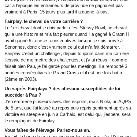
car à l’époque les entraîneurs de province ne gagnaient pas
vraiment à Paris. 15 jours plus tard il a gagné là-bas.
Fairplay, le cheval de votre carrière ?
Le 1er cheval dont je dois parler c’est Stessy Bowl, un cheval
qui a une histoire et m’a fait pleurer quand il a gagné à Craon ! Il
avait gagné 6 courses consécutives lorsque je suis arrivé à
Senonnes, donc c’est vraiment celui qui m’a fait démarrer.
Fairplay c’était un challenge ; depuis toujours dans ma carrière
j’essaie de me mettre des challenges, et j’y ai réussi : comme il
faisait bien Pau, je l’ai gardé pour les meetings, il a remporté 3
années consécutives le Grand Cross et il est une fois battu
(2ème en 2003).
Un «après-Fairplay» ? des chevaux susceptibles de lui
succéder à Pau ?
J’en emmène plusieurs avec des espoirs, mais Nioki, un AQPS
de 5 ans, que j’ai laissé au repos puis repris gentiment après sa
victoire en steeple en juin à Carhaix, est celui qui, j’espère, sera
le remplaçant de Fairplay.
Vous faîtes de l’élevage. Parlez-nous en.
En fait, la base de ma passion pour les chevaux, c’est l’élevage: