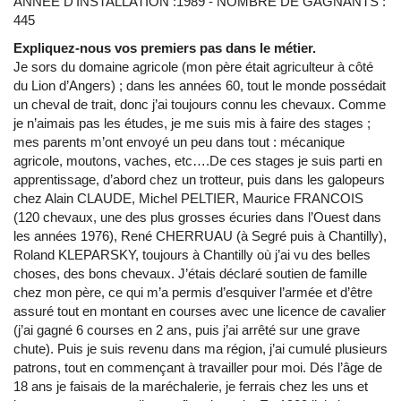
ANNÉE D’INSTALLATION :1989 - NOMBRE DE GAGNANTS :
445
Expliquez-nous vos premiers pas dans le métier.
Je sors du domaine agricole (mon père était agriculteur à côté
du Lion d’Angers) ; dans les années 60, tout le monde possédait
un cheval de trait, donc j’ai toujours connu les chevaux. Comme
je n’aimais pas les études, je me suis mis à faire des stages ;
mes parents m’ont envoyé un peu dans tout : mécanique
agricole, moutons, vaches, etc….De ces stages je suis parti en
apprentissage, d’abord chez un trotteur, puis dans les galopeurs
chez Alain CLAUDE, Michel PELTIER, Maurice FRANCOIS
(120 chevaux, une des plus grosses écuries dans l’Ouest dans
les années 1976), René CHERRUAU (à Segré puis à Chantilly),
Roland KLEPARSKY, toujours à Chantilly où j’ai vu des belles
choses, des bons chevaux. J’étais déclaré soutien de famille
chez mon père, ce qui m’a permis d’esquiver l’armée et d’être
assuré tout en montant en courses avec une licence de cavalier
(j’ai gagné 6 courses en 2 ans, puis j’ai arrêté sur une grave
chute). Puis je suis revenu dans ma région, j’ai cumulé plusieurs
patrons, tout en commençant à travailler pour moi. Dés l’âge de
18 ans je faisais de la maréchalerie, je ferrais chez les uns et