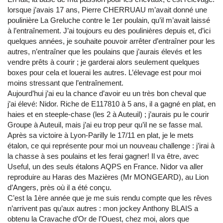
lorsque j’avais 17 ans, Pierre CHERRUAU m’avait donné une
poulinière La Greluche contre le 1er poulain, qu’il m’avait laissé
à l’entraînement. J’ai toujours eu des poulinières depuis et, d’ici
quelques années, je souhaite pouvoir arrêter d’entraîner pour les
autres, n’entraîner que les poulains que j’aurais élevés et les
vendre prêts à courir ; je garderai alors seulement quelques
boxes pour cela et louerai les autres. L’élevage est pour moi
moins stressant que l’entraînement.
Aujourd’hui j’ai eu la chance d’avoir eu un très bon cheval que
j’ai élevé: Nidor. Riche de E117810 à 5 ans, il a gagné en plat, en
haies et en steeple-chase (les 2 à Auteuil) ; j’aurais pu le courir
Groupe à Auteuil, mais j’ai eu trop peur qu’il ne se fasse mal.
Après sa victoire à Lyon-Parilly le 17/11 en plat, je le mets
étalon, ce qui représente pour moi un nouveau challenge : j’irai à
la chasse à ses poulains et les ferai gagner! Il va être, avec
Useful, un des seuls étalons AQPS en France. Nidor va aller
reproduire au Haras des Mazières (Mr MONGEARD), au Lion
d’Angers, près où il a été conçu.
C’est la 1ère année que je me suis rendu compte que les rêves
n’arrivent pas qu’aux autres : mon jockey Anthony BLAIS a
obtenu la Cravache d’Or de l’Ouest, chez moi, alors que